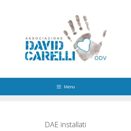
Vai
al
contenuto
Menu
DAE installati