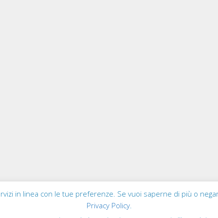
servizi in linea con le tue preferenze. Se vuoi saperne di più o negar
Privacy Policy
.