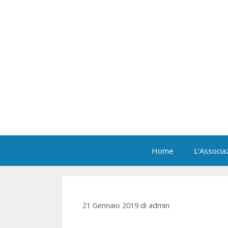
Vai
al
contenuto
Home
L’Associa
21 Gennaio 2019
di
admin