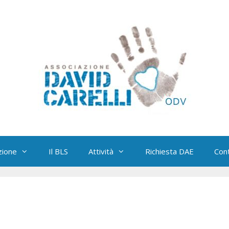
zione
Il BLS
Attività
Richiesta DAE
Cont