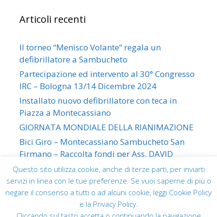
Articoli recenti
Il torneo “Menisco Volante” regala un
defibrillatore a Sambucheto
Partecipazione ed intervento al 30° Congresso
IRC – Bologna 13/14 Dicembre 2024
Installato nuovo defibrillatore con teca in
Piazza a Montecassiano
GIORNATA MONDIALE DELLA RIANIMAZIONE
Bici Giro – Montecassiano Sambucheto San
Firmano – Raccolta fondi per Ass. DAVID
CARELLI
Questo sito utilizza cookie, anche di terze parti, per inviarti
servizi in linea con le tue preferenze. Se vuoi saperne di più o
negare il consenso a tutti o ad alcuni cookie, leggi
Cookie Policy
e la
Privacy Policy
.
Cliccando sul tasto accetta o continuando la navigazione