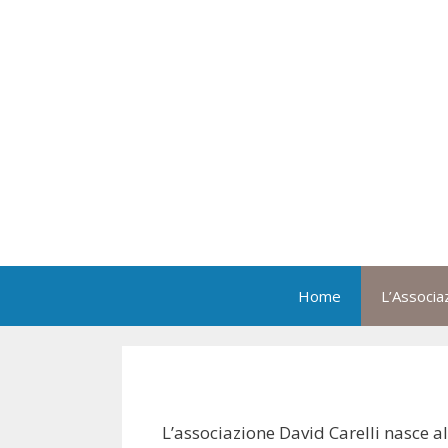
Vai
al
contenuto
Home
L’Associa
L’associazione David Carelli nasce a